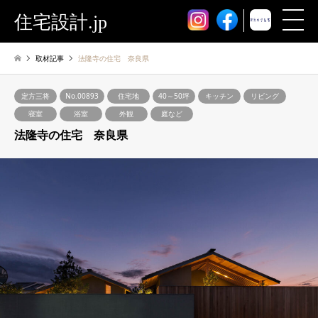
住宅設計.jp
取材記事
法隆寺の住宅 奈良県
定方三将
No.00893
住宅地
40～50坪
キッチン
リビング
寝室
浴室
外観
庭など
法隆寺の住宅 奈良県