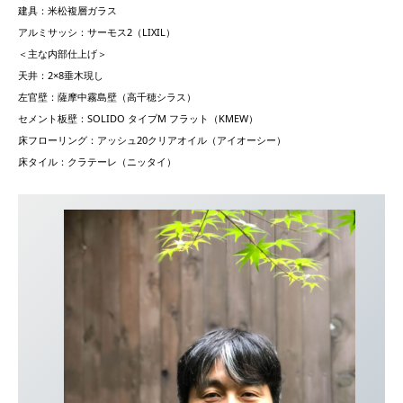
建具：⽶松複層ガラス
アルミサッシ：サーモス2（LIXIL）
＜主な内部仕上げ＞
天井：2×8垂⽊現し
左官壁：薩摩中霧島壁（⾼千穂シラス）
セメント板壁：SOLIDO タイプM フラット（KMEW）
床フローリング：アッシュ20クリアオイル（アイオーシー）
床タイル：クラテーレ（ニッタイ）