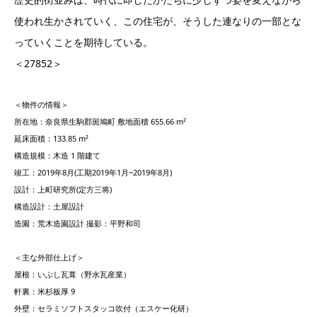
使われ⽣かされていく、この住宅が、そうした連なりの⼀部とな
っていくことを期待している。
＜27852＞
＜物件の情報＞
所在地：奈良県⽣駒郡斑鳩町 敷地⾯積 655.66 m²
延床⾯積：133.85 m²
構造規模：⽊造 1 階建て
竣⼯：2019年8⽉(⼯期2019年1⽉~2019年8⽉)
設計：上町研究所(定⽅三将)
構造設計：⼟屋設計
造園：荒⽊造園設計 撮影：平野和司
＜主な外部仕上げ＞
屋根：いぶし⽡葺（野⽔⽡産業）
軒裏：⽶杉板厚 9
外壁：セラミソフトスタッコ吹付（エスケー化研）