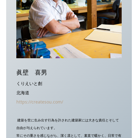
眞壁 喜男
くりえいと創
北海道
https://createsou.com/
建築を世に生み出す行為を許された建築家には大きな責任とそして
自由が与えられています。
常にその重さを感じながら、潔く凛として、素直で暖かく、日常で有