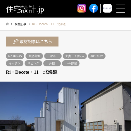
住宅設計.jp
取材記事
Ri・Docoto・11 北海道
No.00245
眞壁喜男
都市
夫妻、子供2人
30〜40坪
キッチン
リビング
外観
5～6部屋
Ri・Docoto・11 北海道