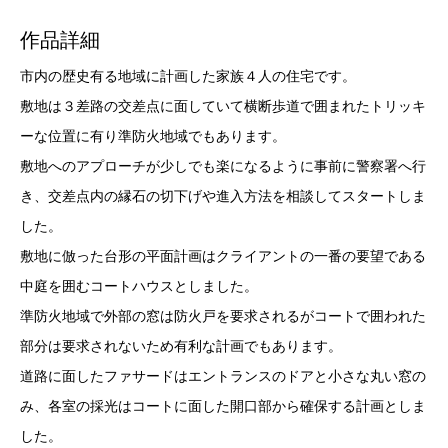
作品詳細
市内の歴史有る地域に計画した家族４人の住宅です。
敷地は３差路の交差点に面していて横断歩道で囲まれたトリッキ
ーな位置に有り準防火地域でもあります。
敷地へのアプローチが少しでも楽になるように事前に警察署へ行
き、交差点内の縁石の切下げや進入方法を相談してスタートしま
した。
敷地に倣った台形の平面計画はクライアントの一番の要望である
中庭を囲むコートハウスとしました。
準防火地域で外部の窓は防火戸を要求されるがコートで囲われた
部分は要求されないため有利な計画でもあります。
道路に面したファサードはエントランスのドアと小さな丸い窓の
み、各室の採光はコートに面した開口部から確保する計画としま
した。