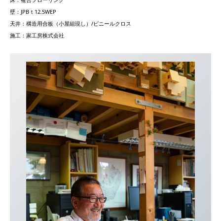
壁：JPBｔ12.5WEP
天井：構造用合板（小屋組現し）/ビニールクロス
施工：家工房株式会社