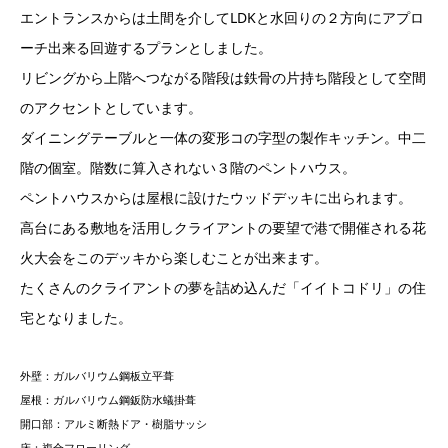
エントランスからは土間を介してLDKと水回りの２方向にアプロ
ーチ出来る回遊するプランとしました。
リビングから上階へつながる階段は鉄骨の片持ち階段として空間
のアクセントとしています。
ダイニングテーブルと一体の変形コの字型の製作キッチン。中二
階の個室。階数に算入されない３階のペントハウス。
ペントハウスからは屋根に設けたウッドデッキに出られます。
高台にある敷地を活用しクライアントの要望で港で開催される花
火大会をこのデッキから楽しむことが出来ます。
たくさんのクライアントの夢を詰め込んだ「イイトコドリ」の住
宅となりました。
外壁：ガルバリウム鋼板立平葺
屋根：ガルバリウム鋼鈑防水蟻掛葺
開口部：アルミ断熱ドア・樹脂サッシ
床：複合フローリング