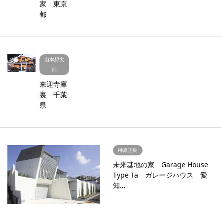
家 東京
都
山本想太
郎
来迎寺庫
裏 千葉
県
榊原正樹
未来基地の家 Garage House
Type Ta ガレージハウス 愛
知…