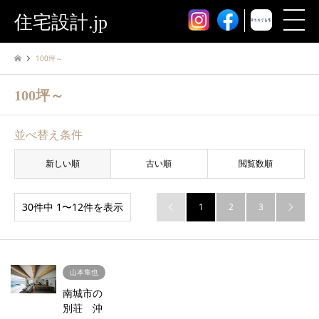
住宅設計.jp
100坪～
100坪～
並べ替え条件
新しい順
古い順
閲覧数順
30件中 1〜12件を表示
1
2
3


山本隼也
南城市の
別荘 沖