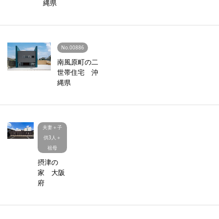
縄県
No.00886
南風原町の二
世帯住宅 沖
縄県
夫妻＋子
供3人＋
祖母
摂津の
家 大阪
府