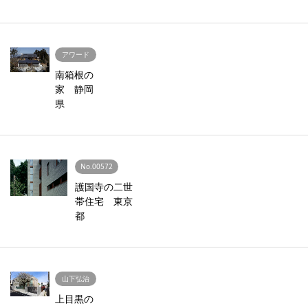
アワード
南箱根の
家 静岡
県
No.00572
護国寺の二世
帯住宅 東京
都
山下弘治
上目黒の