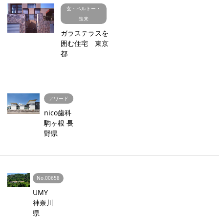
玄・ベルトー・
進来
ガラステラスを
囲む住宅 東京
都
アワード
nico歯科
駒ヶ根 長
野県
No.00658
UMY
神奈川
県