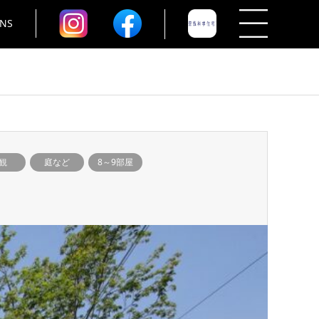
NS
観
庭など
8～9部屋