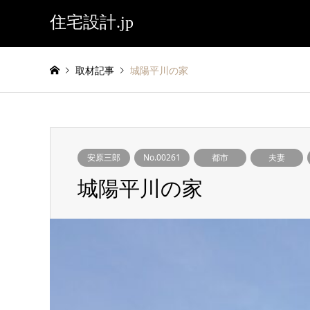
住宅設計.jp
取材記事
城陽平川の家
安原三郎
No.00261
都市
夫妻
城陽平川の家