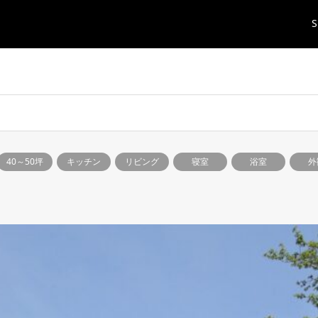
S
40～50坪
キッチン
リビング
寝室
浴室
外