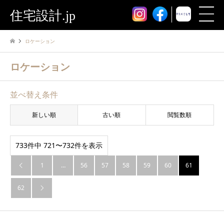
住宅設計.jp
ロケーション
ロケーション
並べ替え条件
新しい順
古い順
閲覧数順
733件中 721〜732件を表示
1
…
56
57
58
59
60
61

62
