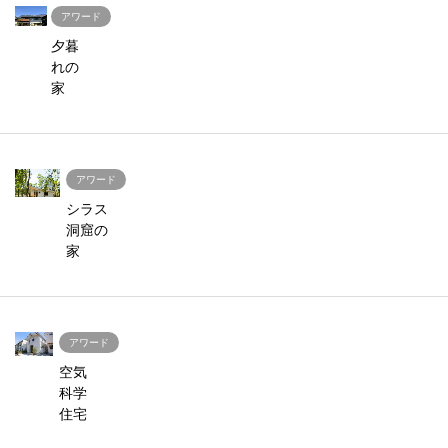
アワード
夕暮
れの
家
アワード
シラス
洞窟の
家
アワード
空気
科学
住宅