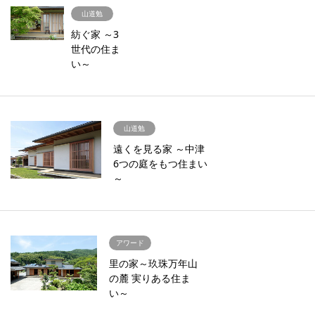
山道勉
紡ぐ家 ～3
世代の住ま
い～
山道勉
遠くを見る家 ～中津
6つの庭をもつ住まい
～
アワード
里の家～玖珠万年山
の麓 実りある住ま
い～