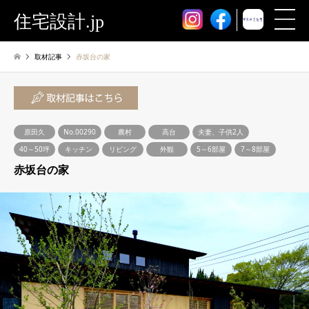
住宅設計.jp
取材記事
赤坂台の家
原田久
No.00290
農村
高台
夫妻、子供2人
40～50坪
キッチン
リビング
外観
5～6部屋
7～8部屋
赤坂台の家