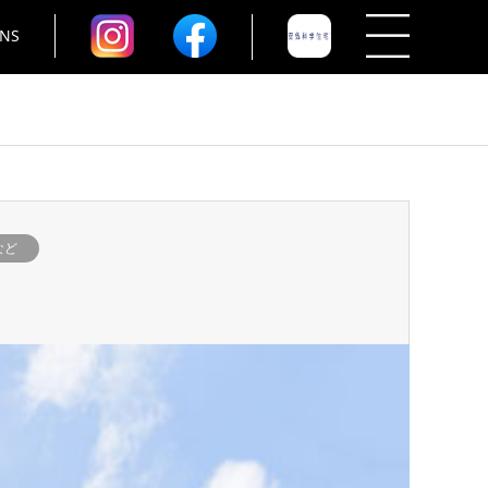
NS
など