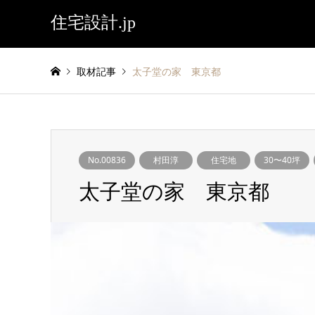
住宅設計.jp
取材記事
太子堂の家 東京都
No.00836
村田淳
住宅地
30〜40坪
太子堂の家 東京都