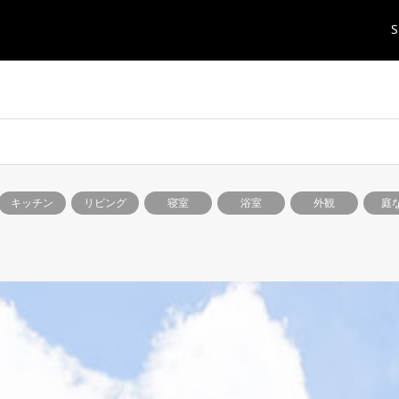
S
キッチン
リビング
寝室
浴室
外観
庭