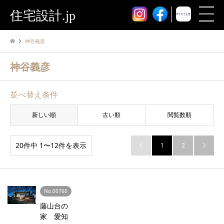
住宅設計.jp
神谷義彦
神谷義彦
並べ替え条件
新しい順
古い順
閲覧数順
20件中 1〜12件を表示
1
2


No.00766
藤山台の
家 愛知