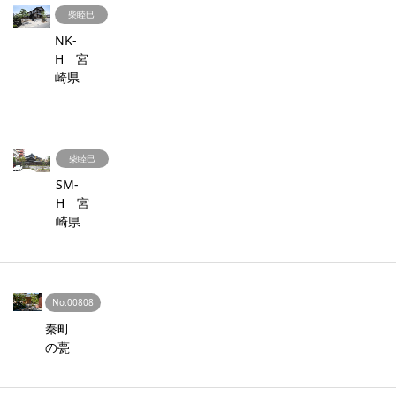
柴睦巳
NK-
H 宮
崎県
柴睦巳
SM-
H 宮
崎県
No.00808
秦町
の甍