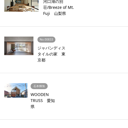
河口湖の別
荘/Breeze of Mt.
Fuji 山梨県
No.00833
ジャパンディス
タイルの家 東
京都
石本輝旭
WOODEN
TRUSS 愛知
県