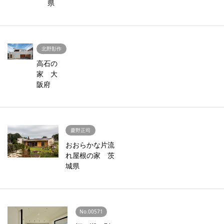
県
北野彰作
高石の
家 大
阪府
慶野正司
おおらかな片流
れ屋根の家 茨
城県
No.00571