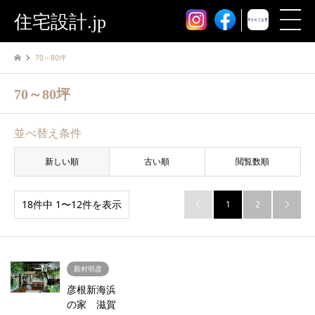
住宅設計.jp
70～80坪
70～80坪
並べ替え条件
新しい順
古い順
閲覧数順
18件中 1〜12件を表示
1
2


殿村明彦
彦根新海浜
の家 滋賀