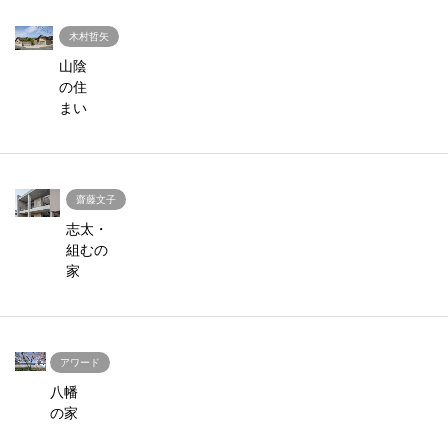
木村哲矢
山陰
の住
まい
齋藤文子
志太・
組むの
家
アワード
八幡
の家