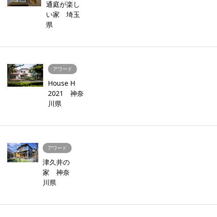
通庭が楽し
い家 埼玉
県
アワード
House H
2021 神奈
川県
アワード
津久井の
家 神奈
川県