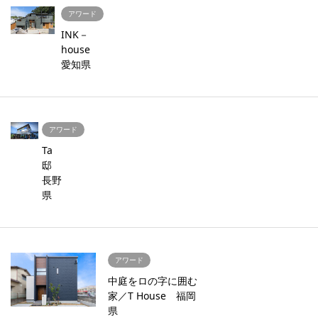
アワード
INK－
house
愛知県
アワード
Ta
邸
長野
県
アワード
中庭をロの字に囲む
家／T House 福岡
県