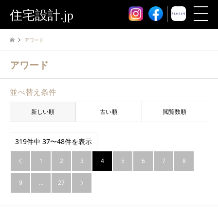
住宅設計.jp
アワード
アワード
並べ替え条件
新しい順
古い順
閲覧数順
319件中 37〜48件を表示
1
2
3
4
5
6
7
8

9
…
27
