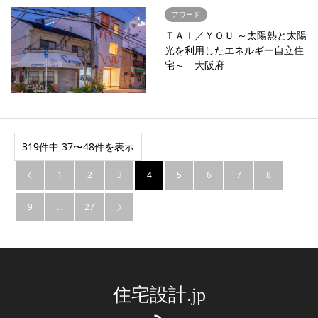
アワード
ＴＡＩ／ＹＯＵ ～太陽熱と太陽
光を利用したエネルギー自立住
宅～ 大阪府
319件中 37〜48件を表示
1
2
3
4
5
6
7
8

9
…
27

住宅設計.jp